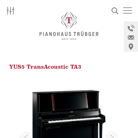
Skip
to
Pianohaus
content
Trübger
Über uns
Marken
Instrumente
YUS5 TransAcoustic TA3
Silent
Miete
Aktuell