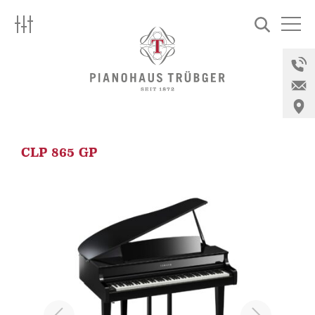
Skip
to
Pianohaus
content
Trübger
Über uns
Marken
Instrumente
CLP 865 GP
Silent
Miete
Aktuell