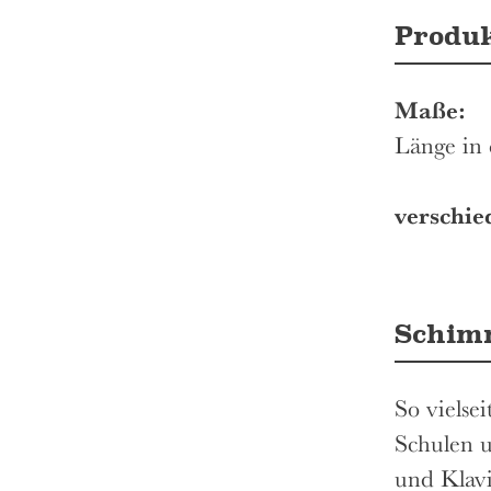
Produ
Maße:
Länge in
verschie
Schimm
So vielse
Schulen 
und Klavi