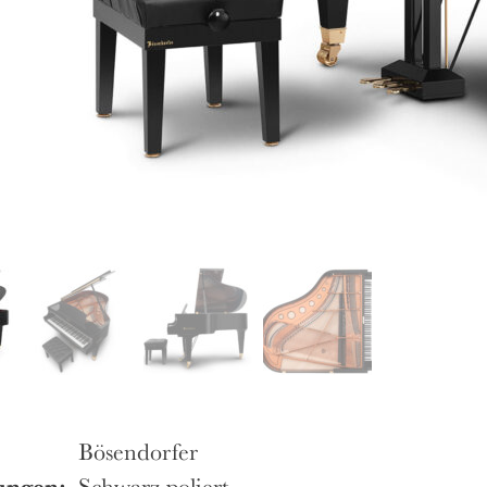
Bösendorfer
ungen:
Schwarz poliert