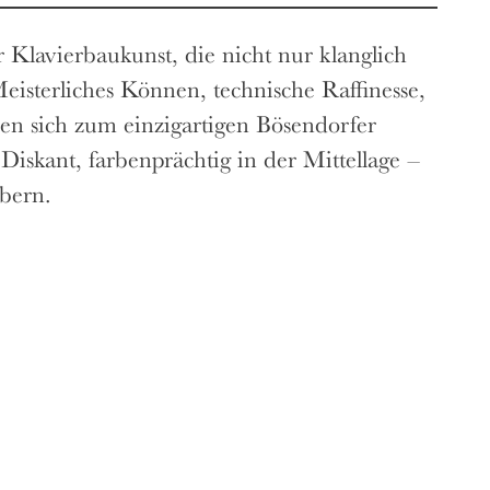
 Klavierbaukunst, die nicht nur klanglich
eisterliches Können, technische Raffinesse,
en sich zum einzigartigen Bösendorfer
Diskant, farbenprächtig in der Mittellage –
bern.