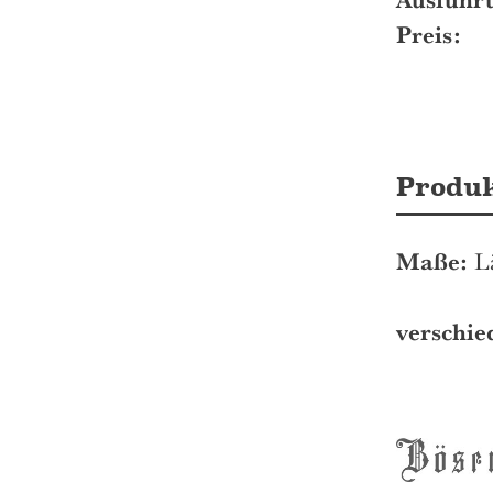
Preis:
Produ
Maße:
Lä
verschie