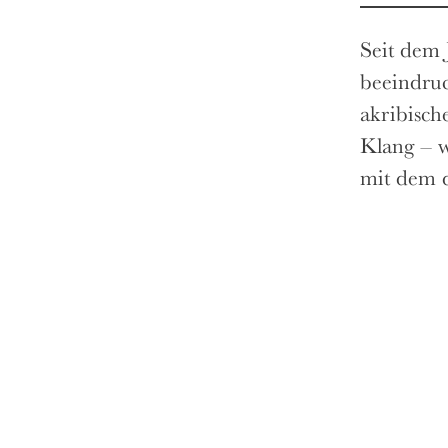
Seit dem 
beeindruc
akribisch
Klang – w
mit dem d