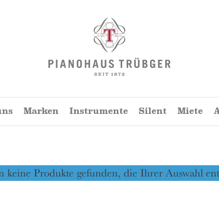
Pianohaus
Trübger
uns
Marken
Instrumente
Silent
Miete
A
 keine Produkte gefunden, die Ihrer Auswahl ent